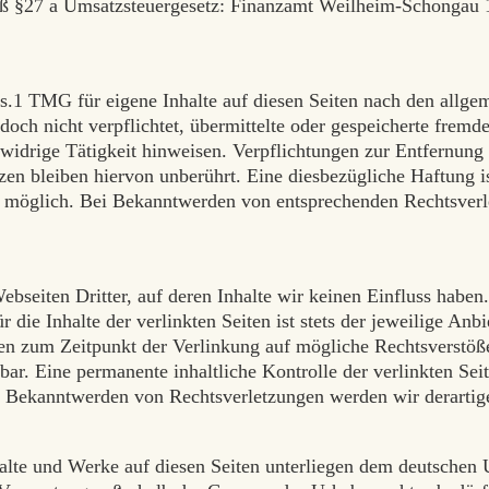
äß §27 a Umsatzsteuergesetz: Finanzamt Weilheim-Schongau
s.1 TMG für eigene Inhalte auf diesen Seiten nach den allge
edoch nicht verpflichtet, übermittelte oder gespeicherte fre
swidrige Tätigkeit hinweisen. Verpflichtungen zur Entfernun
en bleiben hiervon unberührt. Eine diesbezügliche Haftung is
g möglich. Bei Bekanntwerden von entsprechenden Rechtsverl
ebseiten Dritter, auf deren Inhalte wir keinen Einfluss habe
ie Inhalte der verlinkten Seiten ist stets der jeweilige Anbi
den zum Zeitpunkt der Verlinkung auf mögliche Rechtsverstöß
ar. Eine permanente inhaltliche Kontrolle der verlinkten Sei
ei Bekanntwerden von Rechtsverletzungen werden wir derarti
nhalte und Werke auf diesen Seiten unterliegen dem deutschen 